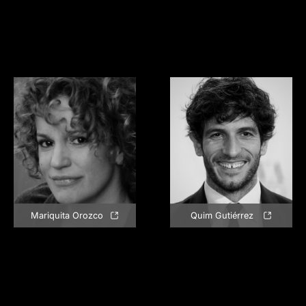
Mariquita Orozco
Quim Gutiérrez