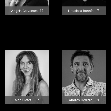
Ángela Cervantes
Nausicaa Bonnín
Aina Clotet
Andrés Herrera