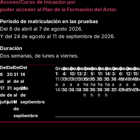
Acceso/Curso de Inicación por
poder acceder al Plan de la Formación del Actor.
Periodo de matriculación en las pruebas
Del 6 de abril al 7 de agosto 2026.
Y del 24 de agosto al 11 de septiembre de 2026.
Duración
Dos semanas, de lunes a viernes.
Del
Del
Del
Del
Grupo
Grupo
Grupo
Grupo
Grupo
Grupo
Grupo
Grupo
Grupo
Grupo
Grupo
Gr
1:
4:
10:
13:
2:
5:
11:
14:
3:
6:
12:
15:
6
20
31
14
11:00h
11:00h
11:00h
11:00h
15:30
15:30
15:30
15:30
18:45h
18:45h
18:45h
18
al
al
de
al
a
a
a
a
ha
ha
ha
ha
a
a
a
a
17
31
agosto
25
14:00
14:00
14:00
14:00
18:30
18:30
18:30
18:30
21:45h
21:45h
21:45h
21
de
de
al
de
h
h
h
h
julio
julio
11
septiembre
de
septiembre