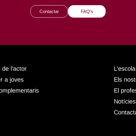
Contactar
FAQ's
de l’actor
L’escola
r a joves
Els nos
omplementaris
El profe
Notícies
Contact