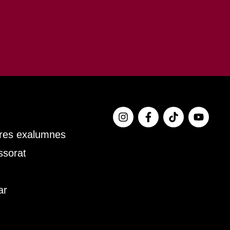
tres exalumnes
ssorat
ar