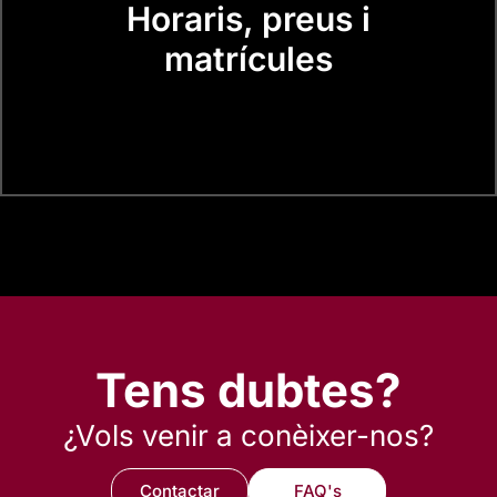
Horaris, preus i
matrícules
Tens dubtes?
¿Vols venir a conèixer-nos?
Contactar
FAQ's