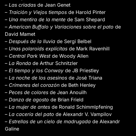
–
Las criadas
de Jean Genet
–
Traición y Viejos tiempos
de Harold Pinter
–
Una mentira de la mente
de Sam Shepard
–
American Buffalo y Variaciones sobre el pato
de
David Mamet
–
Después de la lluvia
de Sergi Belbel
–
Unas polaroids explícitas
de Mark Ravenhill
–
Central Park West
de Woody Allen
–
La Ronda
de Arthur Schnitzler
–
El tiempo y los Conway
de JB Priestley
–
La noche de los asesinos
de José Triana
–
Crímenes del corazón
de Beth Henley
–
Peces de colores
de Jean Anouilh
–
Danza de agosto
de Brian Frield
–
La mujer de antes
de Ronald Schimmlpfening
–
La cacería del pato
de Alexandr V. Vampilov
–
Estrellas de un cielo de madrugada
de Alexandr
Galine