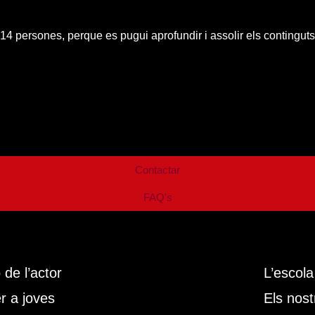
 14 persones, perque es pugui aprofundir i assolir els continguts
Contactar
FAQ's
de l’actor
L’escola
r a joves
Els nos