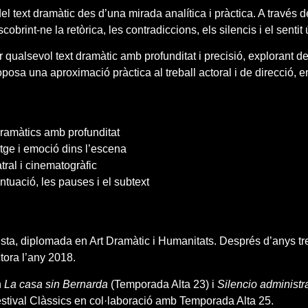
l text dramàtic des d’una mirada analítica i pràctica. A través de
obrint-ne la retòrica, les contradiccions, els silencis i el senti
tar qualsevol text dramàtic amb profunditat i precisió, explorant 
osa una aproximació pràctica al treball actoral i de direcció, en
 dramàtics amb profunditat
atge i emoció dins l’escena
tral i cinematogràfic
puntuació, les pauses i el subtext
sta, diplomada en Art Dramàtic i Humanitats. Després d’anys tre
tora l’any 2018.
n
La casa sin Bernarda
(Temporada Alta 23) i
Silencio administr
Festival Clàssics en col·laboració amb Temporada Alta 25.