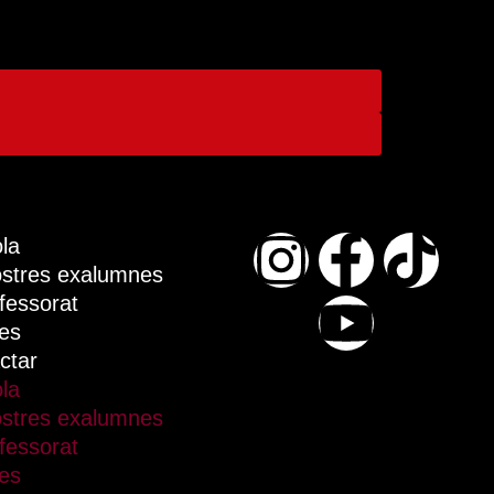
ola
ostres exalumnes
ofessorat
ies
ctar
ola
ostres exalumnes
ofessorat
ies