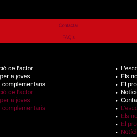
Contactar
FAQ's
ió de l’actor
L’esc
 per a joves
Els n
 complementaris
El pr
ió de l’actor
Notíc
 per a joves
Conta
 complementaris
L’esc
Els n
El pr
Notíc