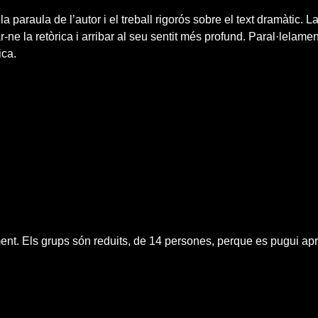
a paraula de l’autor i el treball rigorós sobre el text dramàtic.
ar-ne la retòrica i arribar al seu sentit més profund. Paral·lelam
ica.
ent. Els grups són reduits, de 14 persones, perque es pugui aprof